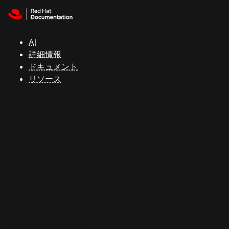
Skip to navigation
Skip to content
サ
ポ
ー
AI
ト
詳細情報
ドキュメント
リソース
コ
ン
ソ
ー
ル
開
発
者
ト
ラ