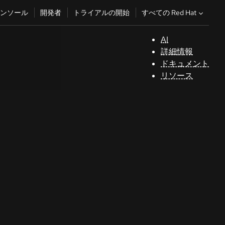
すべての Red Hat
ンソール
開発者
トライアルの開始
AI
サ
詳細情報
ポ
ドキュメント
ー
リソース
ト
コ
ン
ソ
ー
ル
開
発
者