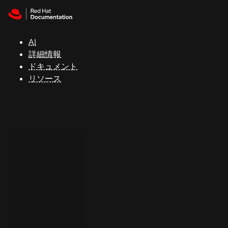
Skip to navigation
Skip to content
サ
ポ
ー
AI
ト
詳細情報
ドキュメント
リソース
コ
ン
ソ
ー
ル
開
発
者
ト
ラ