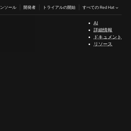
すべての Red Hat
ンソール
開発者
トライアルの開始
AI
サ
詳細情報
ポ
ドキュメント
ー
リソース
ト
コ
ン
ソ
ー
ル
開
発
者