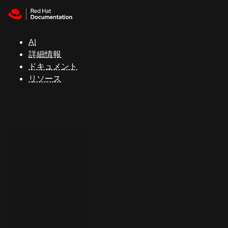
Skip to navigation
Skip to content
サ
ポ
ー
AI
ト
詳細情報
ドキュメント
リソース
コ
ン
ソ
ー
ル
開
発
者
ト
ラ