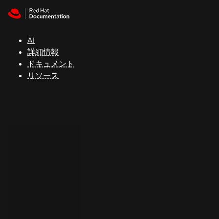
Skip to navigation
Skip to content
サ
ポ
ー
AI
ト
詳細情報
ドキュメント
リソース
コ
ン
ソ
ー
ル
開
発
者
ト
ラ