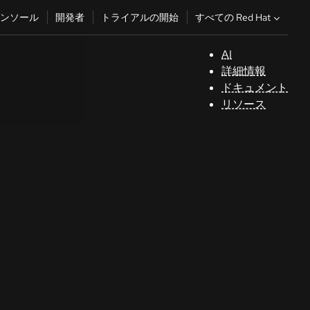
すべての Red Hat
ンソール
開発者
トライアルの開始
AI
サ
詳細情報
ポ
ドキュメント
ー
リソース
ト
コ
ン
ソ
ー
ル
開
発
者