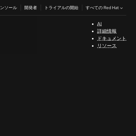
すべての Red Hat
ンソール
開発者
トライアルの開始
AI
サ
詳細情報
ポ
ドキュメント
ー
リソース
ト
コ
ン
ソ
ー
ル
開
発
者