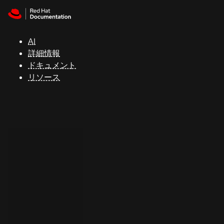
Skip to navigation
Skip to content
サ
ポ
ー
AI
ト
詳細情報
ドキュメント
リソース
コ
ン
ソ
ー
ル
開
発
者
ト
ラ