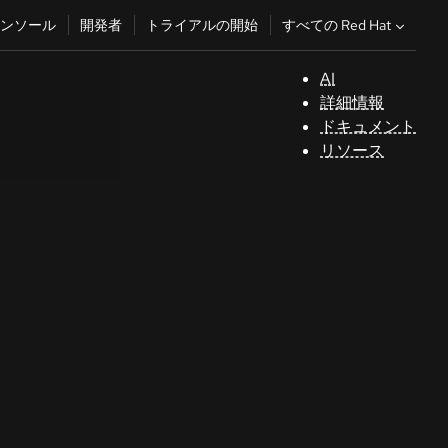
すべての Red Hat
ンソール
開発者
トライアルの開始
AI
サ
詳細情報
ポ
ドキュメント
ー
リソース
ト
コ
ン
ソ
ー
ル
開
発
者