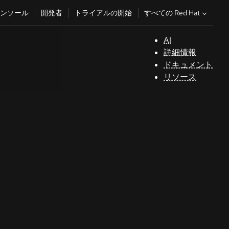
すべての Red Hat
ンソール
開発者
トライアルの開始
AI
サ
詳細情報
ポ
ドキュメント
ー
リソース
ト
コ
ン
ソ
ー
ル
開
発
者