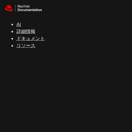
Skip to navigation
Skip to content
サ
ポ
ー
AI
ト
詳細情報
ドキュメント
リソース
コ
ン
ソ
ー
ル
開
発
者
ト
ラ