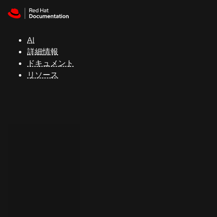
Skip to navigation
Skip to content
サ
ポ
ー
AI
ト
詳細情報
ドキュメント
リソース
コ
ン
ソ
ー
ル
開
発
者
ト
ラ