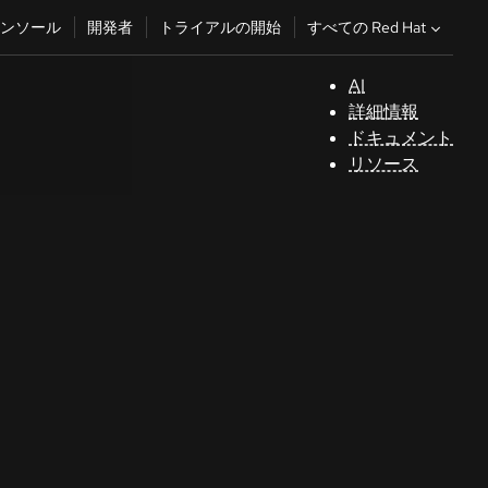
すべての Red Hat
ンソール
開発者
トライアルの開始
AI
サ
詳細情報
ポ
ドキュメント
ー
リソース
ト
コ
ン
ソ
ー
ル
開
発
者