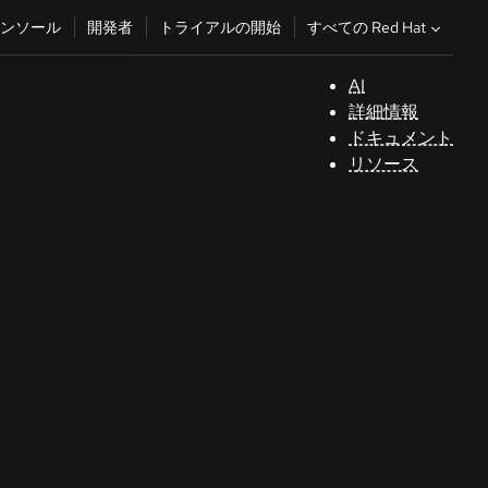
すべての Red Hat
ンソール
開発者
トライアルの開始
AI
サ
詳細情報
ポ
ドキュメント
ー
リソース
ト
コ
ン
ソ
ー
ル
開
発
者