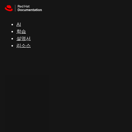
Skip to navigation
Skip to content
지
원
AI
학습
콘
설명서
솔
리소스
개
발
자
평
가
판
시
작
연