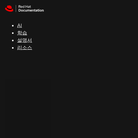
Skip to navigation
Skip to content
지
원
AI
학습
콘
설명서
솔
리소스
개
발
자
평
가
판
시
작
연