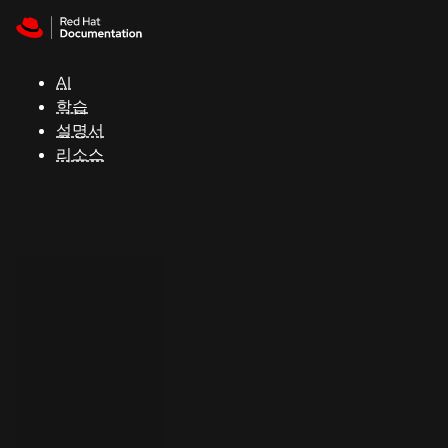
Skip to navigation
Skip to content
지
원
AI
학습
콘
설명서
솔
리소스
개
발
자
평
가
판
시
작
연