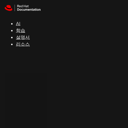
Skip to navigation
Skip to content
지
원
AI
학습
콘
설명서
솔
리소스
개
발
자
평
가
판
시
작
연