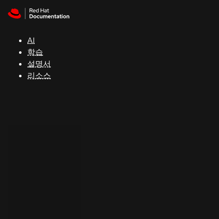
Skip to navigation
Skip to content
지
원
AI
학습
콘
설명서
솔
리소스
개
발
자
평
가
판
시
작
연