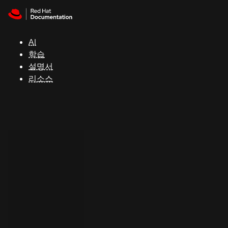
Skip to navigation
Skip to content
지
원
AI
학습
콘
설명서
솔
리소스
개
발
자
평
가
판
시
작
연