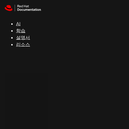
Skip to navigation
Skip to content
지
원
AI
학습
콘
설명서
솔
리소스
개
발
자
평
가
판
시
작
연