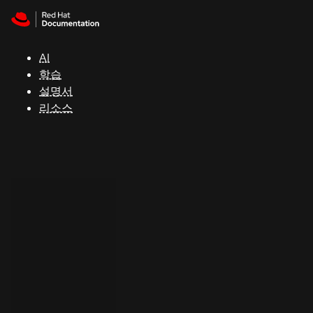
Skip to navigation
Skip to content
지
원
AI
학습
콘
설명서
솔
리소스
개
발
자
평
가
판
시
작
연