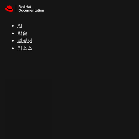
Skip to navigation
Skip to content
지
원
AI
학습
콘
설명서
솔
리소스
개
발
자
평
가
판
시
작
연