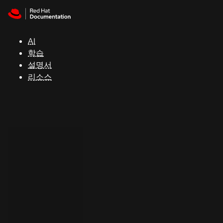
Skip to navigation
Skip to content
지
원
AI
학습
콘
설명서
솔
리소스
개
발
자
평
가
판
시
작
연