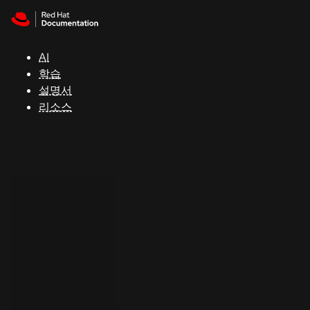
Skip to navigation
Skip to content
지
원
AI
학습
콘
설명서
솔
리소스
개
발
자
평
가
판
시
작
연