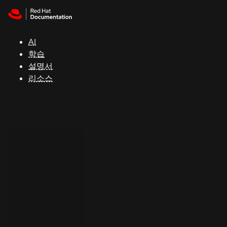
Skip to navigation
Skip to content
지
원
AI
학습
콘
설명서
솔
리소스
개
발
자
평
가
판
시
작
연