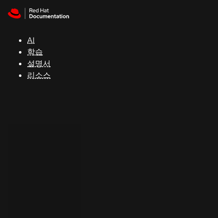
Skip to navigation
Skip to content
지
원
AI
학습
콘
설명서
솔
리소스
개
발
자
평
가
판
시
작
연