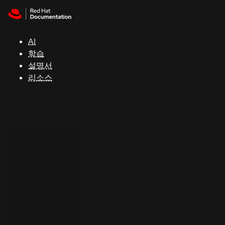
Skip to navigation
Skip to content
지
원
AI
학습
콘
설명서
솔
리소스
개
발
자
평
가
판
시
작
연