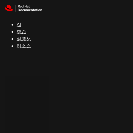
Skip to navigation
Skip to content
지
원
AI
학습
콘
설명서
솔
리소스
개
발
자
평
가
판
시
작
연