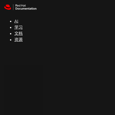
Skip to navigation
Skip to content
支
持
AI
学习
控制台
文档
（Console）
资源
开
发
人
员
开
始
试
用
联