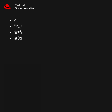
Skip to navigation
Skip to content
支
持
AI
学习
控制台
文档
（Console）
资源
开
发
人
员
开
始
试
用
联