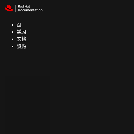
Skip to navigation
Skip to content
支
持
AI
学习
控制台
文档
（Console）
资源
开
发
人
员
开
始
试
用
联