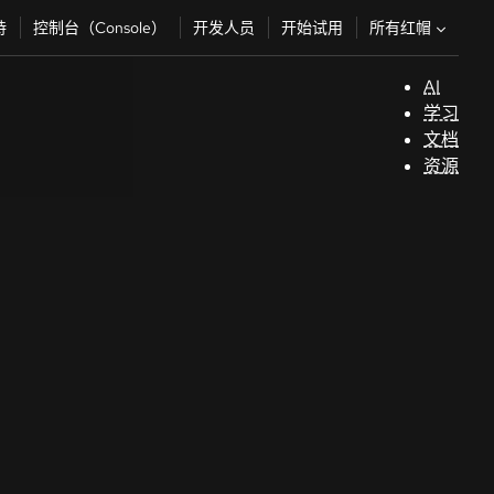
所有红帽
持
控制台（Console）
开发人员
开始试用
AI
支
学习
持
文档
资源
（
开
发
人
员
开
始
试
用