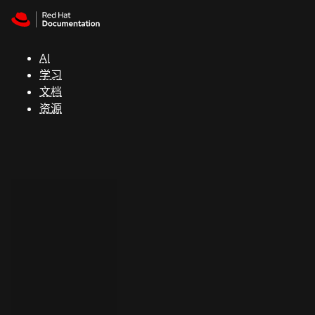
Skip to navigation
Skip to content
支
持
AI
学习
控制台
文档
（Console）
资源
开
发
人
员
开
始
试
用
联