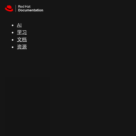
Skip to navigation
Skip to content
支
持
AI
学习
控制台
文档
（Console）
资源
开
发
人
员
开
始
试
用
联