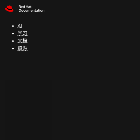
Skip to navigation
Skip to content
支
持
AI
学习
控制台
文档
（Console）
资源
开
发
人
员
开
始
试
用
联