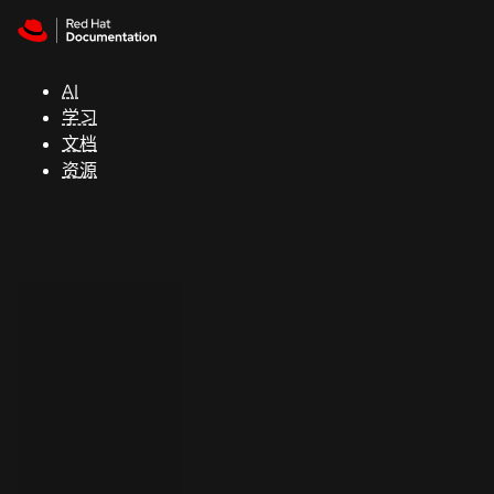
Skip to navigation
Skip to content
支
持
AI
学习
控制台
文档
（Console）
资源
开
发
人
员
开
始
试
用
联