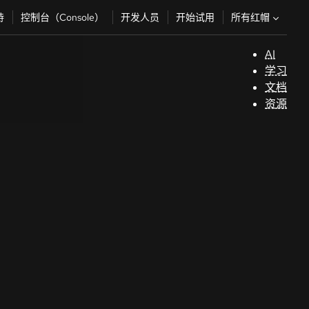
所有红帽
持
控制台（Console）
开发人员
开始试用
AI
支
学习
持
文档
资源
（
开
发
人
员
开
始
试
用