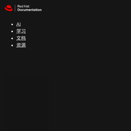
Skip to navigation
Skip to content
支
持
AI
学习
控制台
文档
（Console）
资源
开
发
人
员
开
始
试
用
联