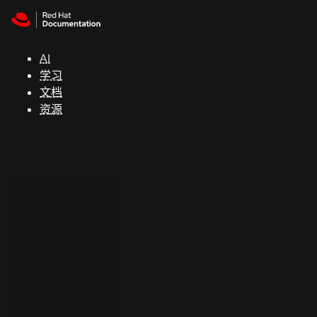
Skip to navigation
Skip to content
支
持
AI
学习
控制台
文档
（Console）
资源
开
发
人
员
开
始
试
用
联