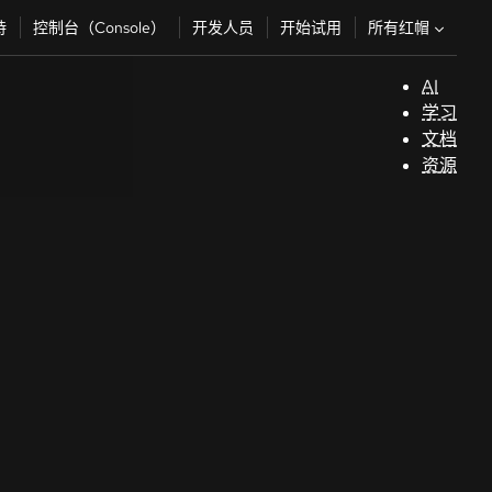
所有红帽
持
控制台（Console）
开发人员
开始试用
AI
支
学习
持
文档
资源
（
开
发
人
员
开
始
试
用