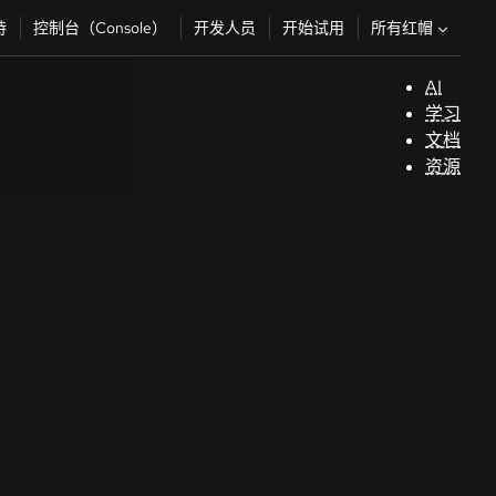
所有红帽
持
控制台（Console）
开发人员
开始试用
AI
支
学习
持
文档
资源
（
开
发
人
员
开
始
试
用