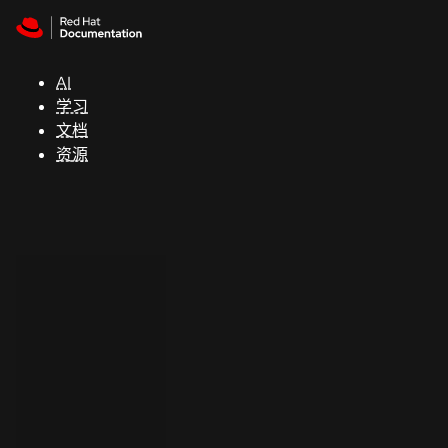
Skip to navigation
Skip to content
支
持
AI
学习
控制台
文档
（Console）
资源
开
发
人
员
开
始
试
用
联