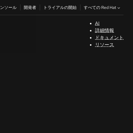
すべての Red Hat
ンソール
開発者
トライアルの開始
AI
サ
詳細情報
ポ
ドキュメント
ー
リソース
ト
コ
ン
ソ
ー
ル
開
発
者