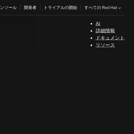
すべての Red Hat
ンソール
開発者
トライアルの開始
AI
サ
詳細情報
ポ
ドキュメント
ー
リソース
ト
コ
ン
ソ
ー
ル
開
発
者