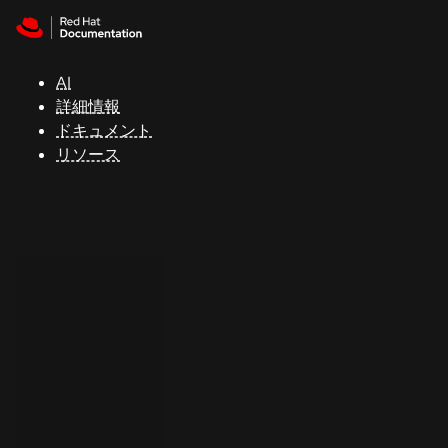
Skip to navigation
Skip to content
サ
ポ
ー
AI
ト
詳細情報
ドキュメント
リソース
コ
ン
ソ
ー
ル
開
発
者
ト
ラ