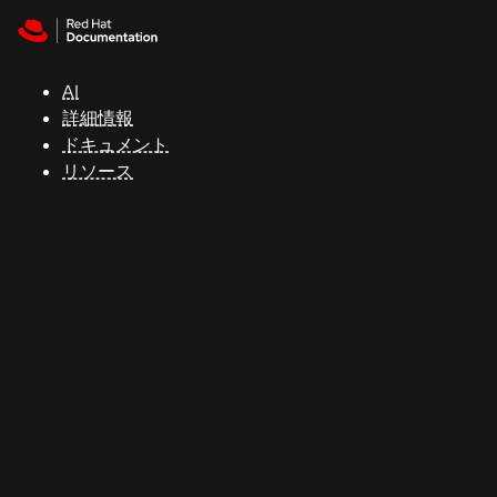
Skip to navigation
Skip to content
サ
ポ
ー
AI
ト
詳細情報
ドキュメント
リソース
コ
ン
ソ
ー
ル
開
発
者
ト
ラ