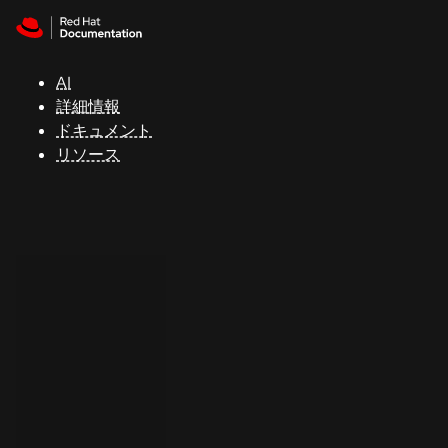
Skip to navigation
Skip to content
サ
ポ
ー
AI
ト
詳細情報
ドキュメント
リソース
コ
ン
ソ
ー
ル
開
発
者
ト
ラ