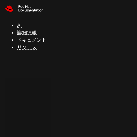
Skip to navigation
Skip to content
サ
ポ
ー
AI
ト
詳細情報
ドキュメント
リソース
コ
ン
ソ
ー
ル
開
発
者
ト
ラ